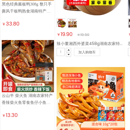
黑色经典酱板鸭308g 整只手
撕风干板鸭熟食湖南特产卤
味小吃即食线上热销
33.80
￥
19.90
￥
￥
19.90
辣小董湘西外婆菜458g湖南农家特产下饭菜榨菜香辣酱腌菜咸菜萝卜干早餐
加入购物车
云山半 柴火鱼 湖南农家特产
香辣柴火鱼零食鱼仔小鱼干
即食下饭菜210g
13.30
￥