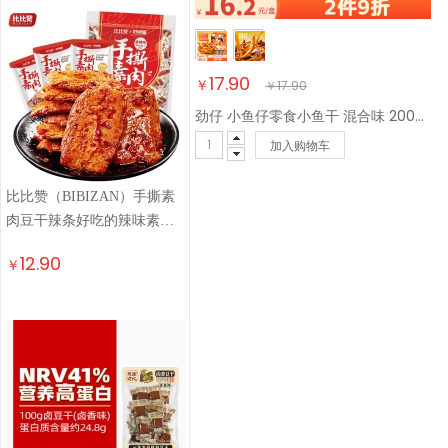
17.90
￥
￥
17.90
劲仔 小鱼仔零食小鱼干 混合味 200g/盒 20包
加入购物车
比比赞（BIBIZAN）手撕素
肉豆干辣条好吃的辣味素肉
卷网红休闲小零食 手撕素肉
12.90
￥
【香辣味】240g