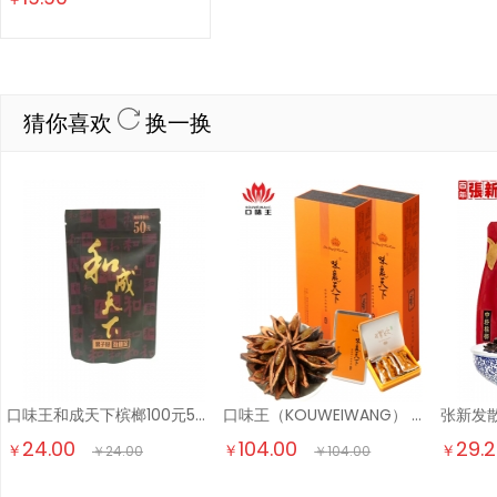
猜你喜欢
换一换
口味王和成天下槟榔100元50元新果湖南批发30元和成裸 50元裸包*1
口味王（KOUWEIWANG） 和成天下红钻绿钻黑钻红铁橙铁味赢天下金风玉露 30g5袋金风玉露
24.00
104.00
29.
￥
￥
￥
￥
24.00
￥
104.00