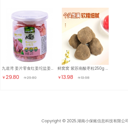
九道湾 姜片零食红姜坨盐姜丝即食2瓶罐装 金梅姜干姜果干蜜饯湖南特产 金梅姜220g*2瓶
鲜窝窝 紫苏南酸枣粒250g 湖南特产五眼果擂枣蜜饯休闲开味零食
29.80
13.98
￥
￥
￥
29.80
￥
13.98
Copyright © 2025.湖南小保账信息科技有限公司 All