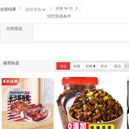
x
价格:14-21
全部结果
辣味零食
清空筛选条件
分类筛选
推荐热卖
综合
销量
价格
评论
新品
共