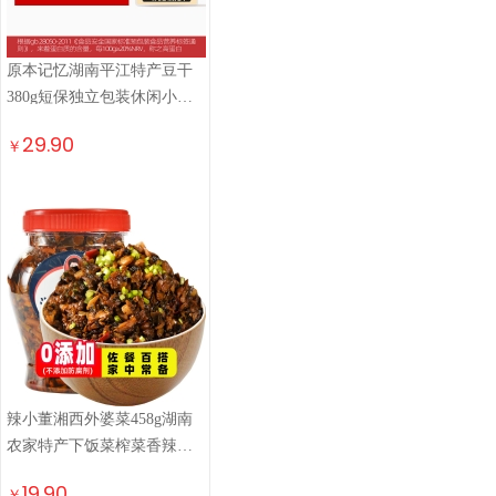
原本记忆湖南平江特产豆干
380g短保独立包装休闲小零
食卤香原味豆干豆腐干
29.90
￥
辣小董湘西外婆菜458g湖南
农家特产下饭菜榨菜香辣酱
腌菜咸菜萝卜干早餐
19.90
￥