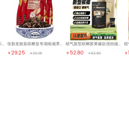
口味王（KOUWEIWANG） 和成天下红钻绿钻黑钻红铁橙铁味赢天下金风玉露 30g5袋金风玉露
张新发散装槟榔皇爷湖南湘潭门店槟榔烟果中籽半斤约150片 中籽250g*1袋
槟气新型槟榔胶果爆款强劲烟果口香糖形态非食品零纤维冰榔槟郎 48g2袋
29.25
52.80
￥
￥
￥
￥
29.25
￥
52.80