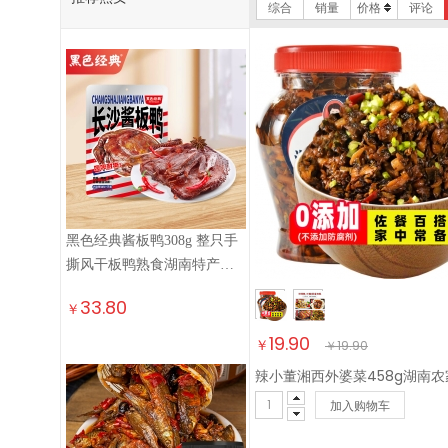
综合
销量
价格
评论
黑色经典酱板鸭308g 整只手
撕风干板鸭熟食湖南特产卤
味小吃即食线上热销
33.80
￥
19.90
￥
￥
19.90
加入购物车