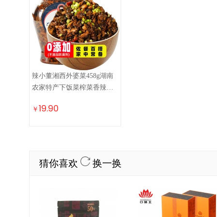
辣小董湘西外婆菜458g湖南
农家特产下饭菜榨菜香辣酱
腌菜咸菜萝卜干早餐
19.90
￥
猜你喜欢
换一换