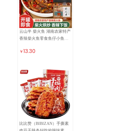
云山半 柴火鱼 湖南农家特产
香辣柴火鱼零食鱼仔小鱼干
即食下饭菜210g
13.30
￥
比比赞（BIBIZAN）手撕素
肉豆干辣条好吃的辣味素肉