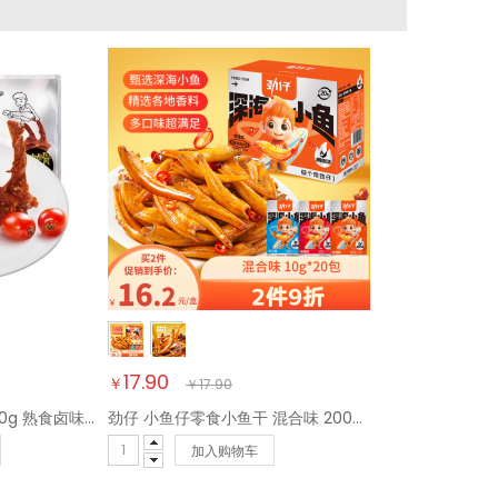
17.90
￥
￥
17.90
周黑鸭 甜辣卤鸭锁骨200g 熟食卤味 武汉小吃 经典大包装【鸭哥推荐】
劲仔 小鱼仔零食小鱼干 混合味 200g/盒 20包
加入购物车