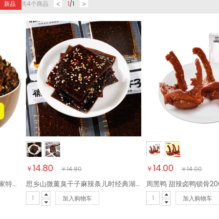
新品
共
4
个商品
1
/
1
<
>
14.80
14.00
￥
￥
￥
14.80
￥
14.00
辣小董湘西外婆菜458g湖南农家特产下饭菜榨菜香辣酱腌菜咸菜萝卜干早餐
思乡山微薰臭干子麻辣条儿时经典湖南特产怀旧零食小吃休闲食品600g
加入购物车
加入购物车