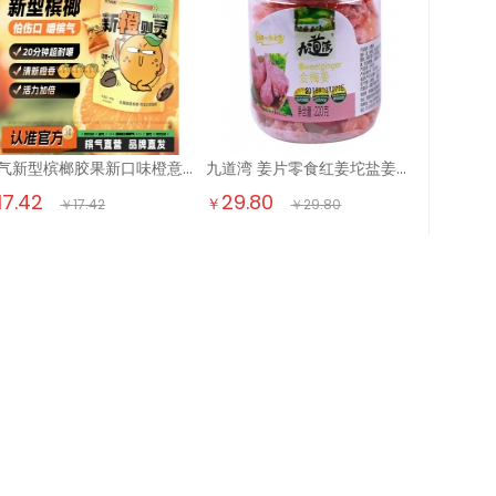
槟气新型槟榔胶果新口味橙意槟果口香糖形态非食品零纤维冰榔槟郎 40g1袋
九道湾 姜片零食红姜坨盐姜丝即食2瓶罐装 金梅姜干姜果干蜜饯湖南特产 金梅姜220g*2瓶
17.42
29.80
￥
￥
17.42
￥
29.80