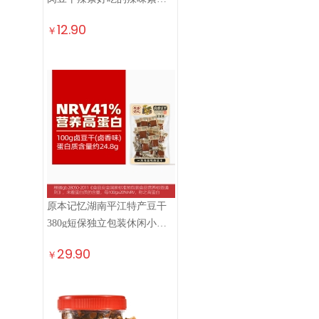
卷网红休闲小零食 手撕素肉
12.90
￥
【香辣味】240g
原本记忆湖南平江特产豆干
380g短保独立包装休闲小零
食卤香原味豆干豆腐干
29.90
￥