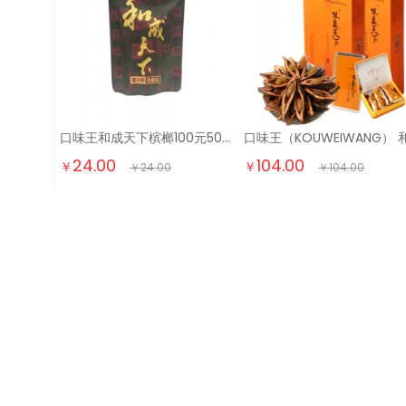
口味王和成天下槟榔100元50元新果湖南批发30元和成裸 50元裸包*1
24.00
104.00
￥
￥
￥
24.00
￥
104.00