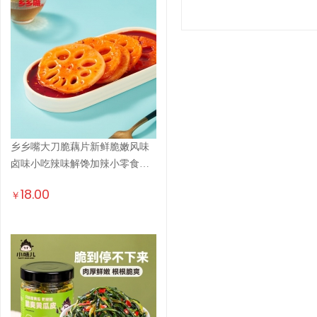
乡乡嘴大刀脆藕片新鲜脆嫩风味
卤味小吃辣味解馋加辣小零食柯
淳3...
18.00
￥