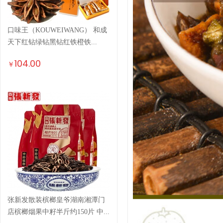
口味王（KOUWEIWANG） 和成
天下红钻绿钻黑钻红铁橙铁...
104.00
￥
张新发散装槟榔皇爷湖南湘潭门
店槟榔烟果中籽半斤约150片 中...