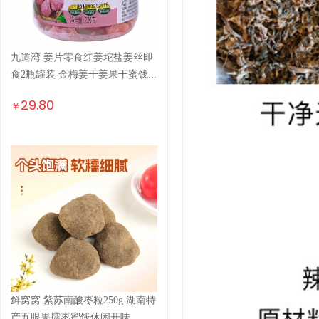
九道湾 姜片零食红姜坨盐姜丝即
食2瓶罐装 金梅姜干姜果干蜜饯...
29.80
￥
鲜窝窝 紫苏南酸枣粒250g 湖南特
产五眼果擂枣蜜饯休闲开味...