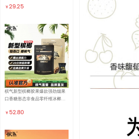
29.25
￥
槟气新型槟榔胶果爆款强劲烟果
口香糖形态非食品零纤维冰榔槟
郎 ...
52.80
￥