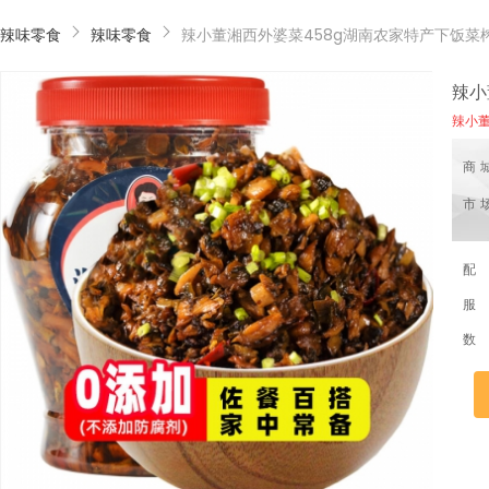
辣味零食
辣味零食
辣小
辣小
商
市
配
服
数