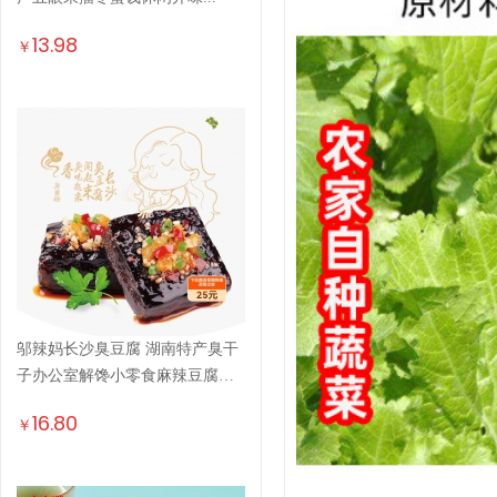
13.98
￥
邬辣妈长沙臭豆腐 湖南特产臭干
子办公室解馋小零食麻辣豆腐干
休...
16.80
￥