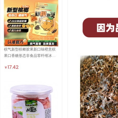
槟气新型槟榔胶果新口味橙意槟
果口香糖形态非食品零纤维冰榔
槟郎...
17.42
￥