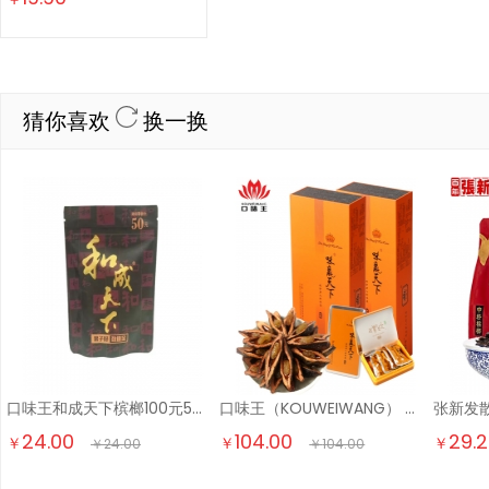
猜你喜欢
换一换
口味王和成天下槟榔100元50元新果湖南批发30元和成裸 50元裸包*1
口味王（KOUWEIWANG） 和成天下红钻绿钻黑钻红铁橙铁味赢天下金风玉露 30g5袋金风玉露
24.00
104.00
29.
￥
￥
￥
￥
24.00
￥
104.00