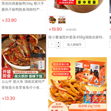
黑色经典酱板鸭308g 整只手
撕风干板鸭熟食湖南特产卤
味小吃即食线上热销
33.80
￥
19.90
￥
￥
19.90
辣小董湘西外婆菜458g湖南农家特产下饭菜榨菜香辣酱腌菜咸菜萝卜干早餐
加入购物车
云山半 柴火鱼 湖南农家特产
香辣柴火鱼零食鱼仔小鱼干
即食下饭菜210g
13.30
￥