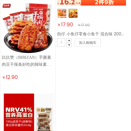
17.90
￥
￥
17.90
劲仔 小鱼仔零食小鱼干 混合味 200g/盒 20包
加入购物车
比比赞（BIBIZAN）手撕素
肉豆干辣条好吃的辣味素肉
卷网红休闲小零食 手撕素肉
12.90
￥
【香辣味】240g