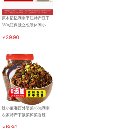
原本记忆湖南平江特产豆干
380g短保独立包装休闲小零
食卤香原味豆干豆腐干
29.90
￥
辣小董湘西外婆菜458g湖南
农家特产下饭菜榨菜香辣酱
腌菜咸菜萝卜干早餐
19.90
￥