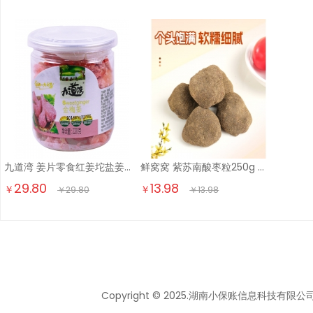
九道湾 姜片零食红姜坨盐姜丝即食2瓶罐装 金梅姜干姜果干蜜饯湖南特产 金梅姜220g*2瓶
鲜窝窝 紫苏南酸枣粒250g 湖南特产五眼果擂枣蜜饯休闲开味零食
29.80
13.98
￥
￥
￥
29.80
￥
13.98
Copyright © 2025.湖南小保账信息科技有限公司 All