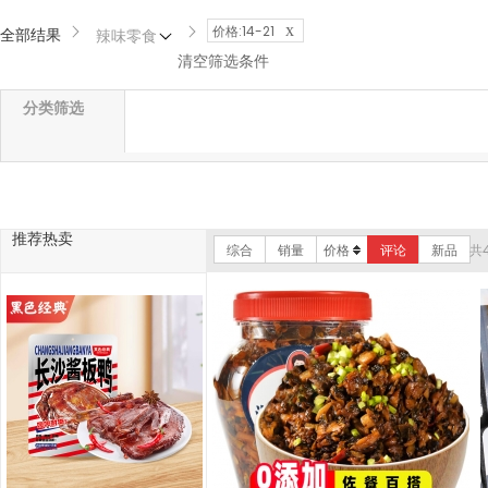
x
价格:14-21
全部结果
辣味零食
清空筛选条件
分类筛选
推荐热卖
综合
销量
价格
评论
新品
共