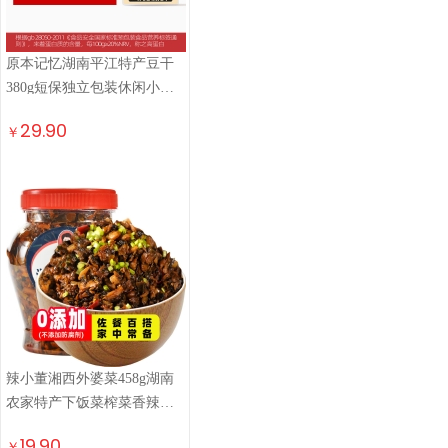
原本记忆湖南平江特产豆干
380g短保独立包装休闲小零
食卤香原味豆干豆腐干
29.90
￥
辣小董湘西外婆菜458g湖南
农家特产下饭菜榨菜香辣酱
腌菜咸菜萝卜干早餐
19.90
￥