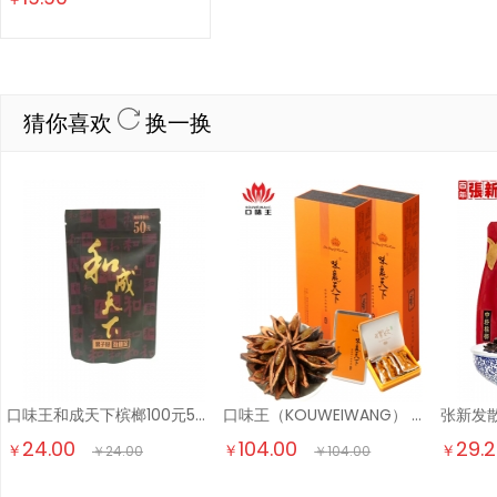
猜你喜欢
换一换
口味王和成天下槟榔100元50元新果湖南批发30元和成裸 50元裸包*1
口味王（KOUWEIWANG） 和成天下红钻绿钻黑钻红铁橙铁味赢天下金风玉露 30g5袋金风玉露
24.00
104.00
29.
￥
￥
￥
￥
24.00
￥
104.00