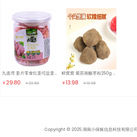
九道湾 姜片零食红姜坨盐姜丝即食2瓶罐装 金梅姜干姜果干蜜饯湖南特产 金梅姜220g*2瓶
鲜窝窝 紫苏南酸枣粒250g 湖南特产五眼果擂枣蜜饯休闲开味零食
29.80
13.98
￥
￥
￥
29.80
￥
13.98
Copyright © 2025.湖南小保账信息科技有限公司 All