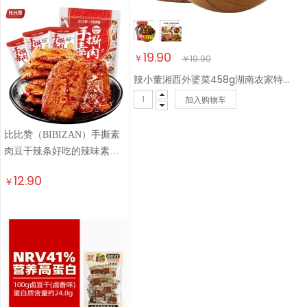
19.90
￥
￥
19.90
辣小董湘西外婆菜458g湖南农家特产下饭菜榨菜香辣酱腌菜咸菜萝卜干早餐
加入购物车
比比赞（BIBIZAN）手撕素
肉豆干辣条好吃的辣味素肉
卷网红休闲小零食 手撕素肉
12.90
￥
【香辣味】240g