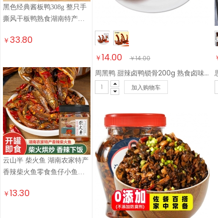
黑色经典酱板鸭308g 整只手
撕风干板鸭熟食湖南特产卤
味小吃即食线上热销
33.80
￥
14.00
￥
￥
14.00
周黑鸭 甜辣卤鸭锁骨200g 熟食卤味 武汉小吃 经典大包装【鸭哥推荐】
加入购物车
云山半 柴火鱼 湖南农家特产
香辣柴火鱼零食鱼仔小鱼干
即食下饭菜210g
13.30
￥