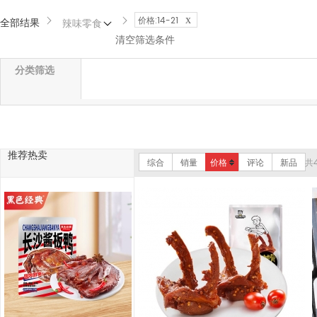
x
价格:14-21
全部结果
辣味零食
清空筛选条件
分类筛选
推荐热卖
综合
销量
价格
评论
新品
共