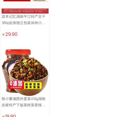
原本记忆湖南平江特产豆干
380g短保独立包装休闲小零
食卤香原味豆干豆腐干
29.90
￥
辣小董湘西外婆菜458g湖南
农家特产下饭菜榨菜香辣酱
腌菜咸菜萝卜干早餐
19.90
￥