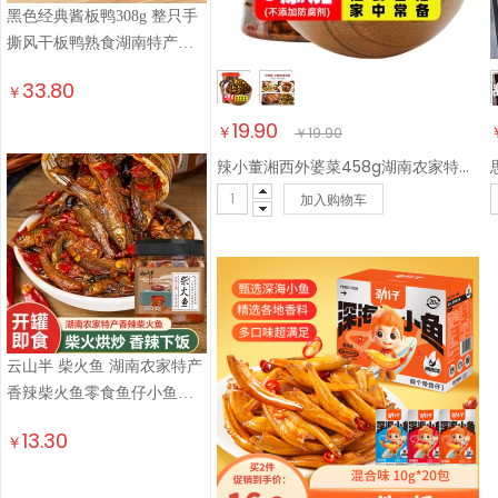
黑色经典酱板鸭308g 整只手
撕风干板鸭熟食湖南特产卤
味小吃即食线上热销
33.80
￥
19.90
￥
￥
19.90
辣小董湘西外婆菜458g湖南农家特产下饭菜榨菜香辣酱腌菜咸菜萝卜干早餐
加入购物车
云山半 柴火鱼 湖南农家特产
香辣柴火鱼零食鱼仔小鱼干
即食下饭菜210g
13.30
￥