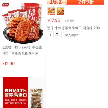
17.90
￥
￥
17.90
劲仔 小鱼仔零食小鱼干 混合味 200g/盒 20包
加入购物车
比比赞（BIBIZAN）手撕素
肉豆干辣条好吃的辣味素肉
卷网红休闲小零食 手撕素肉
12.90
￥
【香辣味】240g