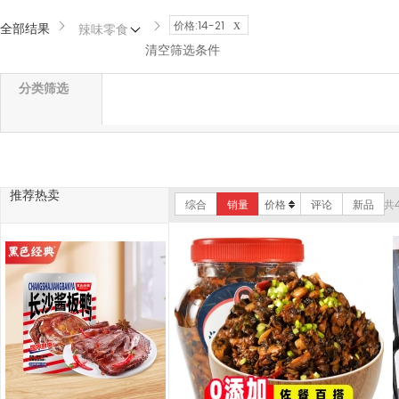
x
价格:14-21
全部结果
辣味零食
清空筛选条件
分类筛选
推荐热卖
综合
销量
价格
评论
新品
共