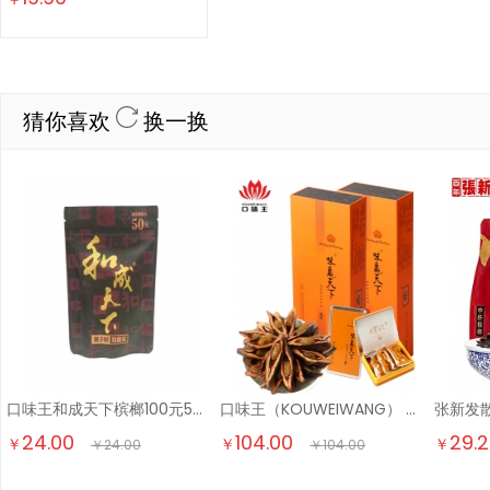
猜你喜欢
换一换
口味王和成天下槟榔100元50元新果湖南批发30元和成裸 50元裸包*1
口味王（KOUWEIWANG） 和成天下红钻绿钻黑钻红铁橙铁味赢天下金风玉露 30g5袋金风玉露
24.00
104.00
29.
￥
￥
￥
￥
24.00
￥
104.00