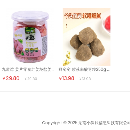
九道湾 姜片零食红姜坨盐姜丝即食2瓶罐装 金梅姜干姜果干蜜饯湖南特产 金梅姜220g*2瓶
鲜窝窝 紫苏南酸枣粒250g 湖南特产五眼果擂枣蜜饯休闲开味零食
29.80
13.98
￥
￥
￥
29.80
￥
13.98
Copyright © 2025.湖南小保账信息科技有限公司 All